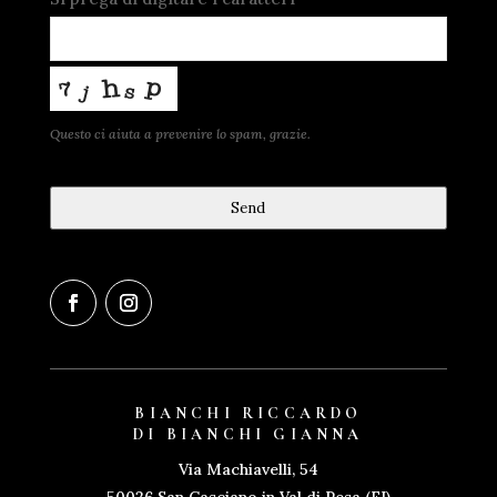
Questo ci aiuta a prevenire lo spam, grazie.
Send
This
field
should
be
left
blank
BIANCHI RICCARDO
DI BIANCHI GIANNA
Via Machiavelli, 54