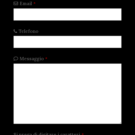
Email
*
Telefono
Messaggio
*
Si prega di digitare i caratteri
*